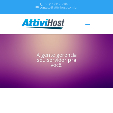
+55 (11) 3170-3073
contato@attivihost.com.br
A gente gerencia
seu servidor pra
você.