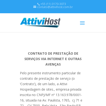
+55 (11) 3170-3073
contato@attivihost.com.br
CONTRATO DE PRESTAÇÃO DE
SERVIÇOS VIA INTERNET E OUTRAS
AVENÇAS
Pelo presente instrumento particular de
contrato de prestação de serviço (o
‘Contrato’), de um lado, a Attivi
Hospedagem de sites., empresa privada
inscrita no CNPJ/MF nº 13.163.978/0001-
16, situada na Av. Paulista, 1765, cj 71 e
72 – CV 7555 Bela Vista, São Paulo/SP,