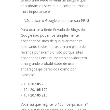
temos uma Rede Privada de Blogs e que
descubram os sites que a compõe, mas o
mais importante é:
– Não deixar o Google encontrar sua PBN!
Para ocultar a Rede Privada de Blogs do
Google não podemos simplesmente
hospedar os sites de qualquer maneira
colocando todos juntos em um plano de
revenda por exemplo, isto porque sites
hospedados em um mesmo servidor tem
uma grande probabilidade de usar
endereços ips parecidos como por
exemplo:
– 104.20.
105
.28
– 104.20.
105
.170
– 104.20.
105
.215
Você viu que negritei o 105 nos ips acima?
Isto é o que chamamos de bloco C do IP,